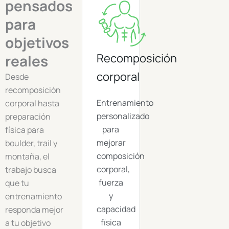
pensados
para
objetivos
Recomposición
reales
corporal
Desde
recomposición
Entrenamiento
corporal hasta
personalizado
preparación
para
física para
mejorar
boulder, trail y
composición
montaña, el
corporal,
trabajo busca
fuerza
que tu
y
entrenamiento
capacidad
responda mejor
física
a tu objetivo