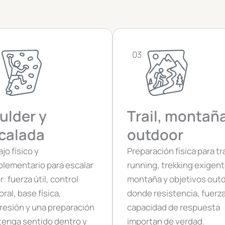
03
ulder y
Trail, montañ
calada
outdoor
jo físico y
Preparación física para tra
lementario para escalar
running, trekking exigent
: fuerza útil, control
montaña y objetivos out
ral, base física,
donde resistencia, fuerza
resión y una preparación
capacidad de respuesta
tenga sentido dentro y
importan de verdad.