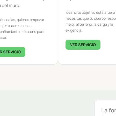
a del muro.
Ideal si tu objetivo está afuera
necesitas que tu cuerpo resp
 si escalas, quieres empezar
mejor al terreno, la carga y la
ejor base o buscas
exigencia.
añamiento más serio para
esar.
VER SERVICIO
R SERVICIO
La fo