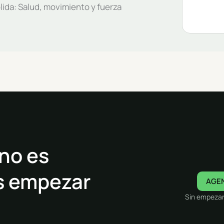
lida: Salud, movimiento y fuerza
 no es
Es empezar
AGE
Sin empezar 