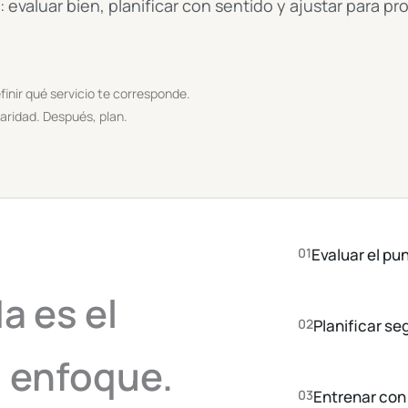
evaluar bien, planificar con sentido y ajustar para pro
inir qué servicio te corresponde.
aridad. Después, plan.
01
Evaluar el pu
a es el
02
Planificar se
 enfoque.
03
Entrenar con 