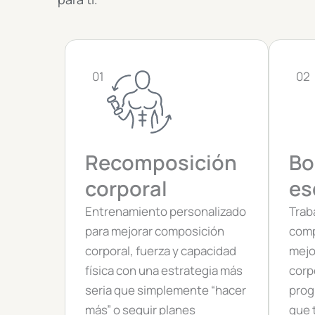
01
02
Recomposición
Bo
corporal
es
Entrenamiento personalizado
Traba
para mejorar composición
comp
corporal, fuerza y capacidad
mejor
física con una estrategia más
corpo
seria que simplemente “hacer
prog
más” o seguir planes
que 