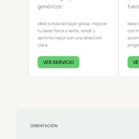
genéricos.
fuer
Ideal si buscas bajar grasa, mejorar
Ideal
tu base física y verte, rendir y
con m
sentirte mejor con una dirección
acomp
clara.
progr
VER SERVICIO
VE
ORIENTACIÓN