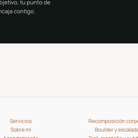
bjetivo, tu punto de
encaja contigo.
Servicios
Recomposición corp
Sobre mí
Boulder y escalad