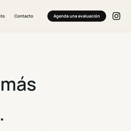
Agenda una evaluación
nto
Contacto
n más
.