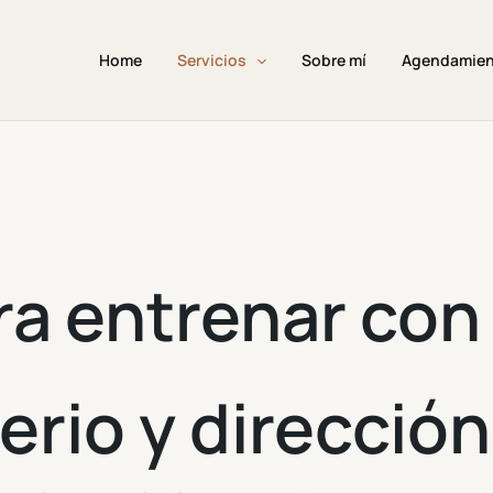
Home
Servicios
Sobre mí
Agendamie
ra entrenar co
terio y dirección