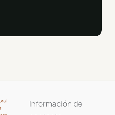
oral
Información de
a