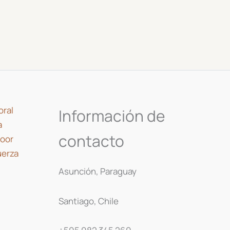
oral
Información de
a
contacto
door
uerza
Asunción, Paraguay
Santiago, Chile