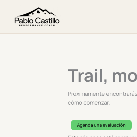
Ir
al
contenido
Trail, m
Próximamente encontrarás a
cómo comenzar.
Agenda una evaluación