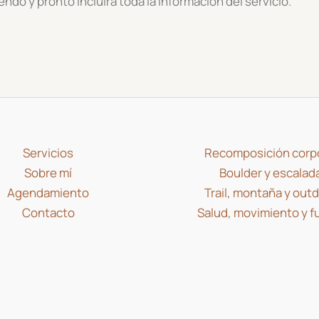
ndo y pronto incluirá toda la información del servicio.
Servicios
Recomposición corp
Sobre mí
Boulder y escalad
Agendamiento
Trail, montaña y out
Contacto
Salud, movimiento y f